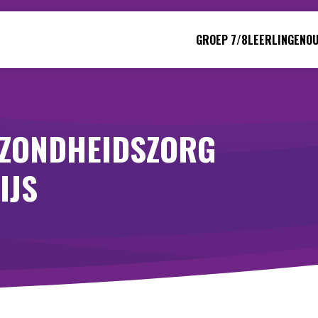
GROEP 7/8
LEERLINGEN
O
EZONDHEIDSZORG
IJS