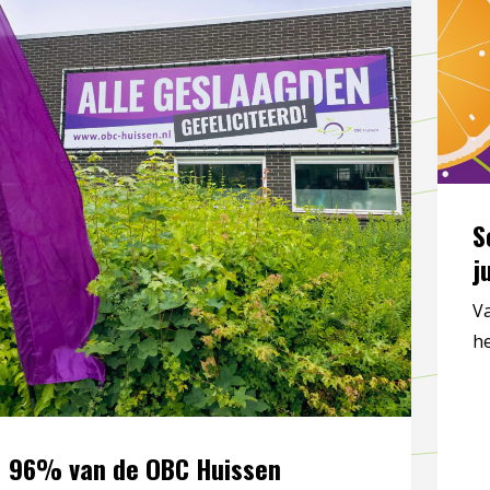
S
j
V
he
96% van de OBC Huissen