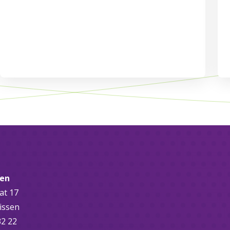
sen
at 17
issen
32 22