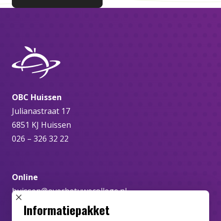
OBC Huissen
Julianastraat 17
6851 KJ Huissen
026 – 326 32 22
Online
huissen@overbetuwecollege.nl
SLUIT POPUP
Informatiepakket