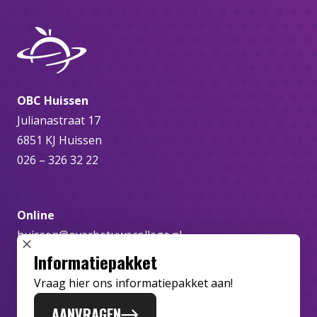
OBC Huissen
Julianastraat 17
6851 KJ Huissen
026 – 326 32 22
Online
huissen@overbetuwecollege.nl
SLUIT POPUP
Informatiepakket
Vraag hier ons informatiepakket aan!
AANVRAGEN