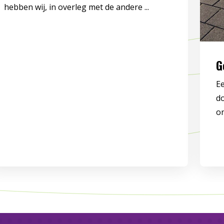
hebben wij, in overleg met de andere ...
G
Ee
do
on