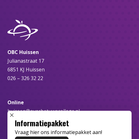
OBC Huissen
Julianastraat 17
6851 KJ Huissen
026 – 326 32 22
Online
huissen@overbetuwecollege.nl
SLUIT POPUP
Informatiepakket
Vraag hier ons informatiepakket aan!