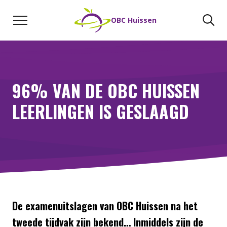
Naar de inhoud
Zoeken
Zo
OBC Huissen
96% VAN DE OBC HUISSEN
LEERLINGEN IS GESLAAGD
De examenuitslagen van OBC Huissen na het
tweede tijdvak zijn bekend… Inmiddels zijn de