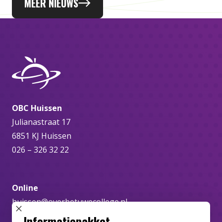
MEER NIEUWS
OBC Huissen
Julianastraat 17
6851 KJ Huissen
026 – 326 32 22
Online
huissen@overbetuwecollege.nl
SLUIT POPUP
Informatiepakket