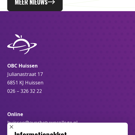
MEER NIEUWS
OBC Huissen
Julianastraat 17
6851 KJ Huissen
026 – 326 32 22
Online
huissen@overbetuwecollege.nl
SLUIT POPUP
Informatiepakket