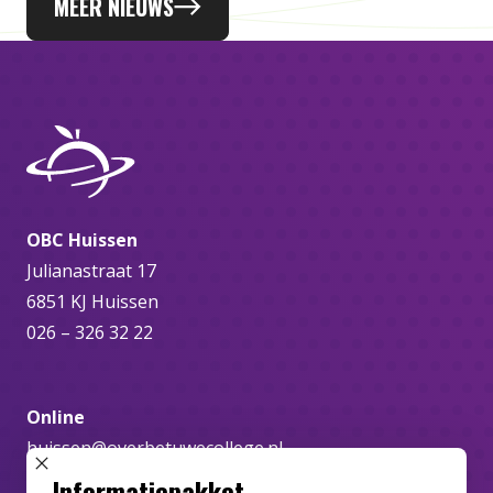
MEER NIEUWS
OBC Huissen
Julianastraat 17
6851 KJ Huissen
026 – 326 32 22
Online
huissen@overbetuwecollege.nl
SLUIT POPUP
Informatiepakket