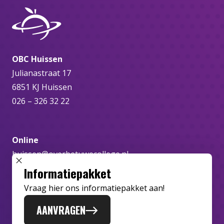
OBC Huissen
Julianastraat 17
6851 KJ Huissen
026 – 326 32 22
Online
huissen@overbetuwecollege.nl
SLUIT POPUP
Informatiepakket
Vraag hier ons informatiepakket aan!
AANVRAGEN