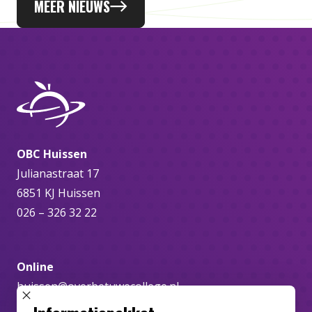
MEER NIEUWS
OBC Huissen
Julianastraat 17
6851 KJ Huissen
026 – 326 32 22
Online
huissen@overbetuwecollege.nl
SLUIT POPUP