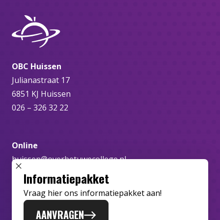
OBC Huissen
Julianastraat 17
6851 KJ Huissen
026 – 326 32 22
Online
huissen@overbetuwecollege.nl
SLUIT POPUP
Informatiepakket
Vraag hier ons informatiepakket aan!
AANVRAGEN