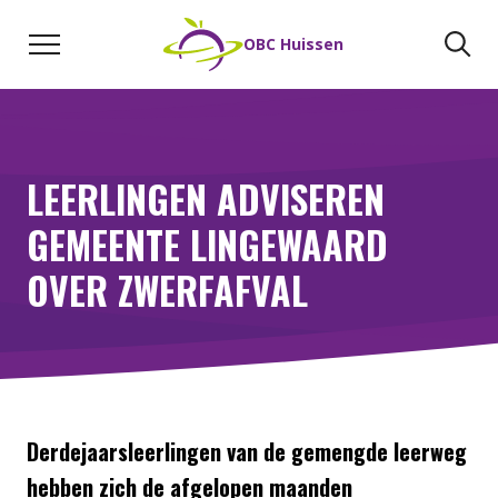
Naar de inhoud
Zoeken
Zo
OBC Huissen
LEERLINGEN ADVISEREN
GEMEENTE LINGEWAARD
OVER ZWERFAFVAL
Derdejaarsleerlingen van de gemengde leerweg
hebben zich de afgelopen maanden