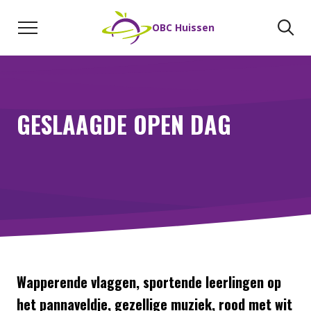
Naar de inhoud
Zoeken
Zo
OBC Huissen
GESLAAGDE OPEN DAG
Wapperende vlaggen, sportende leerlingen op
het pannaveldje, gezellige muziek, rood met wit