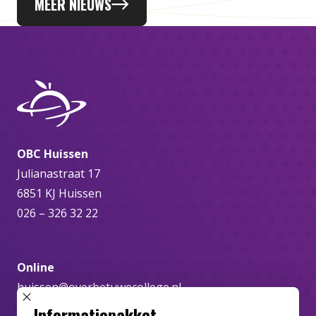
MEER NIEUWS
OBC Huissen
Julianastraat 17
6851 KJ Huissen
026 – 326 32 22
Online
huissen@overbetuwecollege.nl
SLUIT POPUP
Informatiepakket