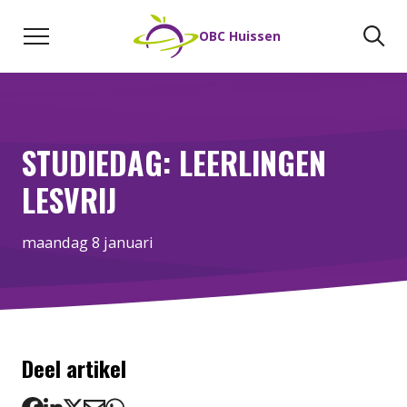
Naar de inhoud
Zoeken
Zo
OBC Huissen
STUDIEDAG: LEERLINGEN
LESVRIJ
maandag 8 januari
Deel artikel