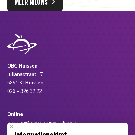
MEER NIEUWS
OBC Huissen
Julianastraat 17
6851 KJ Huissen
026 – 326 32 22
Online
huissen@overbetuwecollege.nl
SLUIT POPUP
Informatiepakket