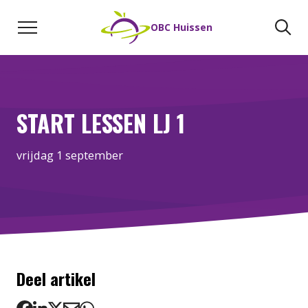
Naar de inhoud
Zoeken
Zo
OBC Huissen
START LESSEN LJ 1
vrijdag 1 september
Deel artikel