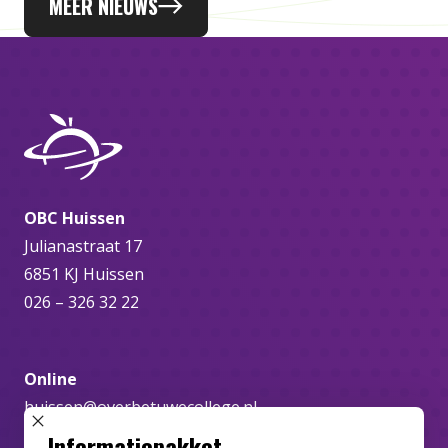
MEER NIEUWS
OBC Huissen
Julianastraat 17
6851 KJ Huissen
026 – 326 32 22
Online
huissen@overbetuwecollege.nl
SLUIT POPUP
Informatiepakket