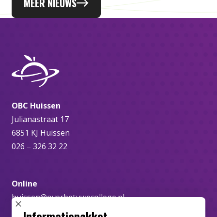
MEER NIEUWS
OBC Huissen
Julianastraat 17
6851 KJ Huissen
026 – 326 32 22
Online
huissen@overbetuwecollege.nl
SLUIT POPUP
Informatiepakket