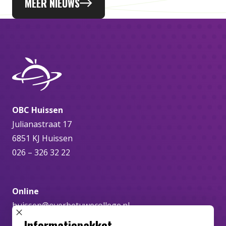
MEER NIEUWS
OBC Huissen
Julianastraat 17
6851 KJ Huissen
026 – 326 32 22
Online
huissen@overbetuwecollege.nl
SLUIT POPUP
Informatiepakket