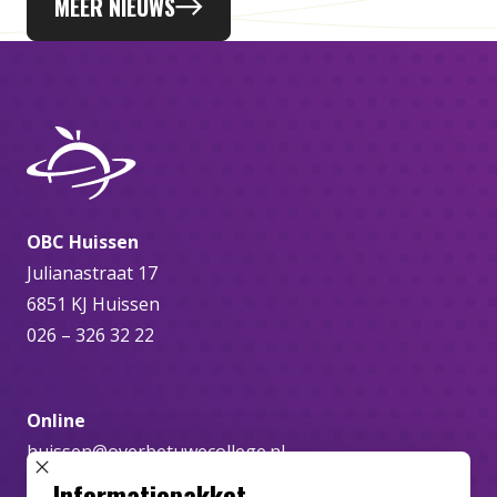
MEER NIEUWS
OBC Huissen
Julianastraat 17
6851 KJ Huissen
026 – 326 32 22
Online
huissen@overbetuwecollege.nl
SLUIT POPUP
Informatiepakket