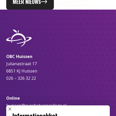
MEER NIEUWS
OBC Huissen
Julianastraat 17
6851 KJ Huissen
026 – 326 32 22
Online
huissen@overbetuwecollege.nl
SLUIT POPUP
Informatiepakket