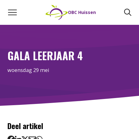
Naar de inhoud
Zoeken
Zo
OBC Huissen
GALA LEERJAAR 4
woensdag 29 mei
Deel artikel