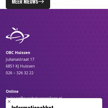
MEER NIEUWS
OBC Huissen
Julianastraat 17
6851 KJ Huissen
026 – 326 32 22
Online
huissen@overbetuwecollege.nl
SLUIT POPUP
Informatiepakket