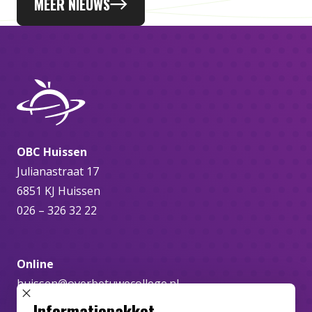
MEER NIEUWS
OBC Huissen
Julianastraat 17
6851 KJ Huissen
026 – 326 32 22
Online
huissen@overbetuwecollege.nl
SLUIT POPUP
Informatiepakket