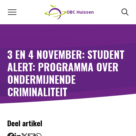
Naar de inhoud
Zoeken
Zo
OBC Huissen
3 EN 4 NOVEMBER: STUDENT
ALERT: PROGRAMMA OVER
ONDERMIJNENDE
CRIMINALITEIT
woensdag 3 november t/m donderdag 4 november
Deel artikel