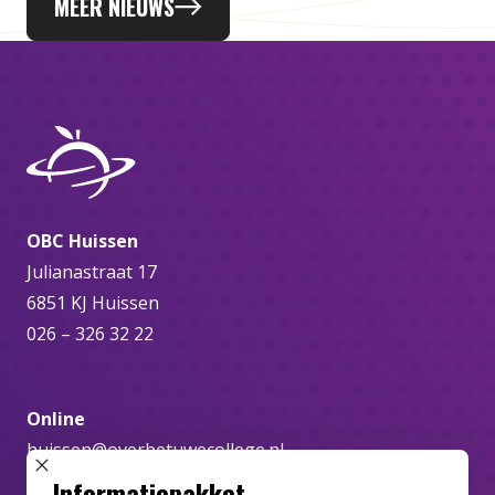
MEER NIEUWS
OBC Huissen
Julianastraat 17
6851 KJ Huissen
026 – 326 32 22
Online
huissen@overbetuwecollege.nl
SLUIT POPUP
Informatiepakket