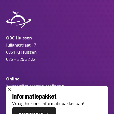
OBC Huissen
Julianastraat 17
6851 KJ Huissen
026 – 326 32 22
Online
huissen@overbetuwecollege.nl
SLUIT POPUP
Informatiepakket
Vraag hier ons informatiepakket aan!