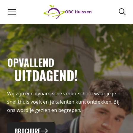
OBC HUISSEN
Naar de inhoud
Zoeken
Zo
OBC Huissen
OPVALLEND
UITDAGEND!
Wij zijn een dynamische vmbo-school waar je je
snel thuis voelt en je talenten kunt ontdekken. Bij
ons word je gezien en begrepen.
BROCHURE