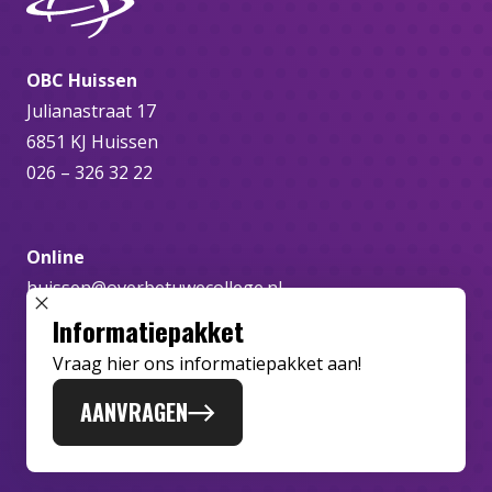
OBC Huissen
Julianastraat 17
6851 KJ Huissen
026 – 326 32 22
Online
huissen@overbetuwecollege.nl
SLUIT POPUP
Informatiepakket
Vraag hier ons informatiepakket aan!
AANVRAGEN
Disclaimer
Privacybeleid