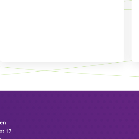
sen
at 17